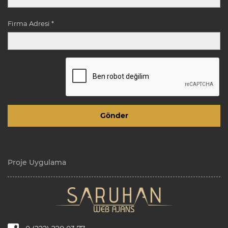
Firma Adresi *
Proje Uygulama