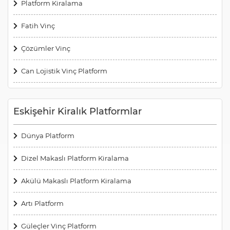
Platform Kiralama
Fatih Vinç
Çözümler Vinç
Can Lojistik Vinç Platform
Eskişehir Kiralık Platformlar
Dünya Platform
Dizel Makaslı Platform Kiralama
Akülü Makaslı Platform Kiralama
Artı Platform
Güleçler Vinç Platform