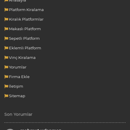
Platform Kiralama
Kiralık Platformlar
Makaslı Platform
Sepetli Platform
Eklemli Platform
Vinç Kiralama
Yorumlar
Firma Ekle
İletişim
Sitemap
Son Yorumlar