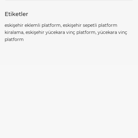
Etiketler
eskişehir eklemli platform
,
eskişehir sepetli platform
kiralama
,
eskişehir yücekara vinç platform
,
yücekara vinç
platform