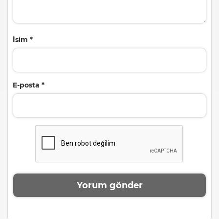
İsim
*
E-posta
*