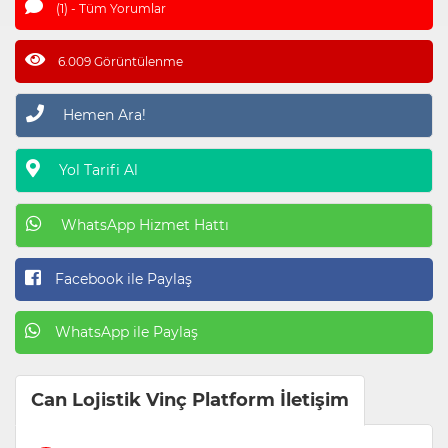
(1) - Tüm Yorumlar
6.009 Görüntülenme
Hemen Ara!
Yol Tarifi Al
WhatsApp Hizmet Hattı
Facebook ile Paylaş
WhatsApp ile Paylaş
Can Lojistik Vinç Platform İletişim