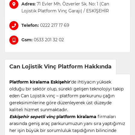
Adres:
71 Evler Mh. Özverler Sk. No: 1 (Can
Lojistik Platform Vinç Garajı) / ESKİŞEHİR
Telefon:
0222 217 17 69
Gsm:
0533 201 32 02
Can Lojistik Vinç Platform Hakkında
Platform kiralama
Eskişehir
‘de ihtiyacın yüksek
olduğu bir sektör olup, sürekli gelişen teknolojiyi takip
eden Can Lojistik vinç – platform parkurunu çağın
gereksinimlerine göre düzenleyerek üst düzeyde
kaliteli hizmet sunmaktadır.
Eskişehir sepetli vinç
platform kiralama
firmaları
arasında geniş araç parkurumuzun yanı sıra yaptığımız
her işin büyük bir sorumluluk taşıdığının bilincinde